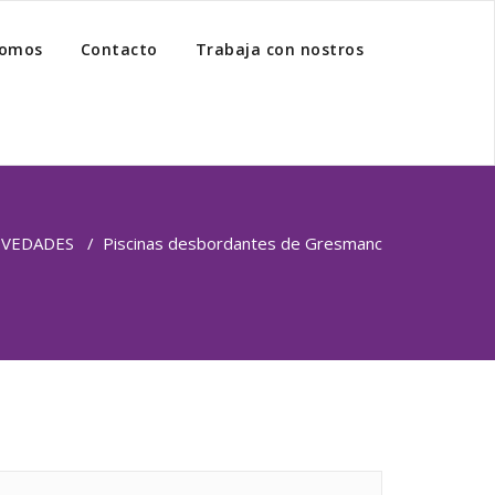
somos
Contacto
Trabaja con nostros
VEDADES
/
Piscinas desbordantes de Gresmanc