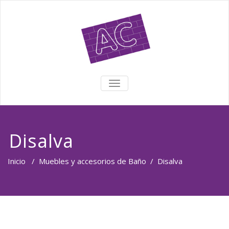
TOGGLE NAVIGATION
Disalva
Inicio
/
Muebles y accesorios de Baño
/
Disalva