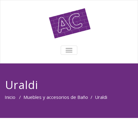
TOGGLE NAVIGATION
Uraldi
Inicio
/
Muebles y accesorios de Baño
/
Uraldi