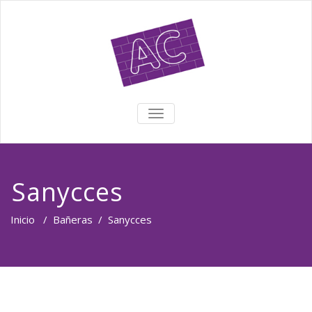
TOGGLE NAVIGATION
Sanycces
Inicio
/
Bañeras
/
Sanycces