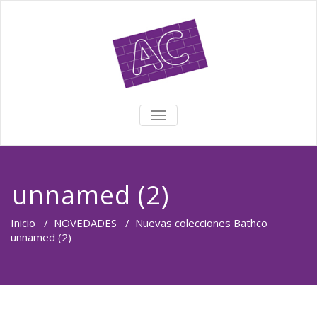
TOGGLE NAVIGATION
unnamed (2)
Inicio
/
NOVEDADES
/
Nuevas colecciones Bathco
unnamed (2)