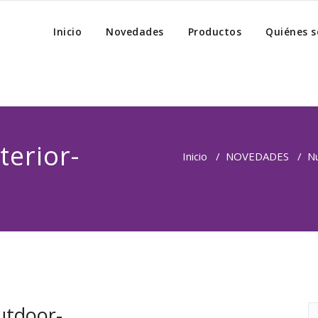
Inicio
Novedades
Productos
Quiénes 
terior-
Inicio
/
NOVEDADES
/
N
utdoor-