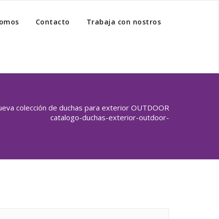
somos
Contacto
Trabaja con nostros
ueva colección de duchas para exterior OUTDOOR
catalogo-duchas-exterior-outdoor-