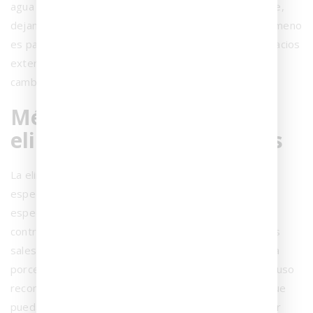
agua atraviesan el material y cristalizan en la superficie,
dejando un aspecto opaco y poco estético. Este fenómeno
es particularmente frecuente en baños, cocinas y espacios
exteriores, donde la exposición a la humedad y los
cambios de temperatura favorecen su aparición.
Métodos efectivos para
eliminar las eflorescencias
La eliminación de estas manchas requiere un enfoque
específico para no dañar el material. Los productos
especializados, como los limpiadores ácidos de pH
controlado, son la solución más eficaz para disolver las
sales cristalizadas sin comprometer la integridad de la
porcelana. Es fundamental seguir las instrucciones de uso
recomendadas, evitando ácidos demasiado fuertes que
puedan corroer la superficie o causar cambios de color