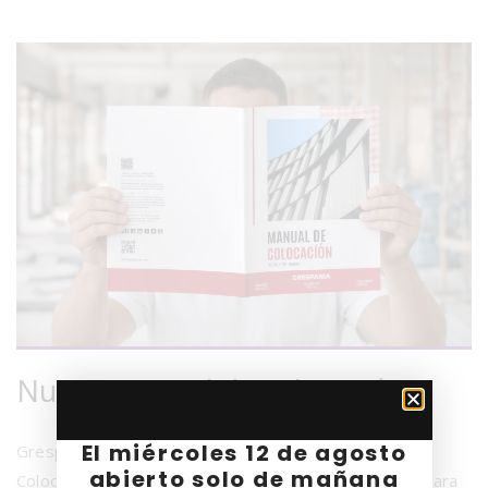
Nuevo manual de colocación
El miércoles 12 de agosto
Grespania y Coverlam lanzan su nuevo Manual de
abierto solo de mañana
Colocación, una guía completa y actualizada pensada para