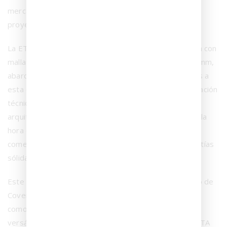
mercado europeo y facilitando su prescripción en
proyectos de cualquier escala.
La ETA 24/0747 contempla específicamente Coverlam con
malla en espesores de 3,5 mm, 5,6 mm, 12 mm y 20 mm,
abarcando así un amplio rango de aplicaciones. Gracias a
esta evaluación, el material dispone de una documentación
técnica contrastada que aporta seguridad y rigor a
arquitectos, prescriptores, distribuidores y clientes a la
hora de incorporarlo en proyectos arquitectónicos,
comerciales y residenciales donde se requieren garantías
sólidas sobre el comportamiento del producto.
Este nuevo respaldo europeo reafirma el compromiso de
Coverlam con la innovación y la calidad, posicionándolo
como una solución cerámica de gran formato fiable,
versátil y técnicamente solvente. La obtención de la ETA