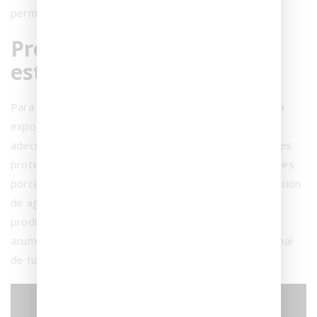
permanentes.
Prevención: la mejor
estrategia a largo plazo
Para evitar futuros problemas, es esencial minimizar la
exposición a la humedad mediante una ventilación
adecuada y un mantenimiento regular. Aplicar selladores
protectores diseñados específicamente para superficies
porcelánicas crea una barrera que previene la penetración
de agua y sales. Además, limpiar regularmente con
productos neutros y secar las superficies evita la
acumulación de depósitos y mantiene el aspecto original
de tus baldosas.