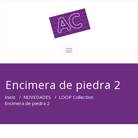
TOGGLE NAVIGATION
Encimera de piedra 2
Inicio
/
NOVEDADES
/
LOOP Collection
Encimera de piedra 2