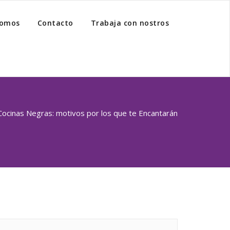
somos
Contacto
Trabaja con nostros
Cocinas Negras: motivos por los que te Encantarán