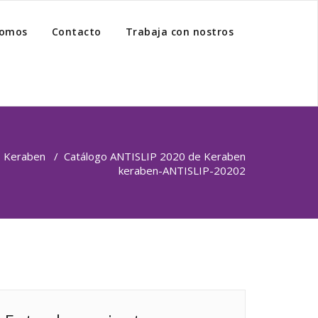
somos
Contacto
Trabaja con nostros
/
Keraben
/
Catálogo ANTISLIP 2020 de Keraben
keraben-ANTISLIP-20202