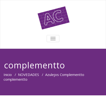
TOGGLE NAVIGATION
complementto
Inicio
/
NOVEDADES
/
Azulejos Complementto
complementto