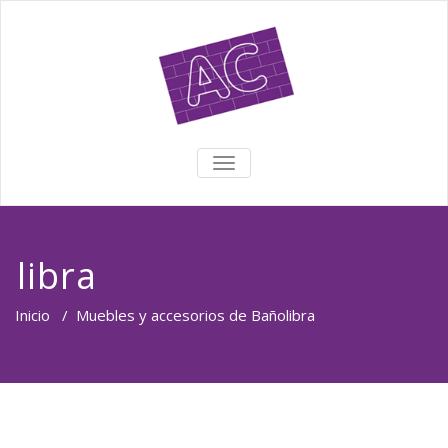
TOGGLE NAVIGATION
libra
Inicio
/
Muebles y accesorios de Baño
libra