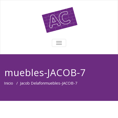
TOGGLE NAVIGATION
muebles-JACOB-7
Inicio
/
Jacob Delafon
muebles-JACOB-7