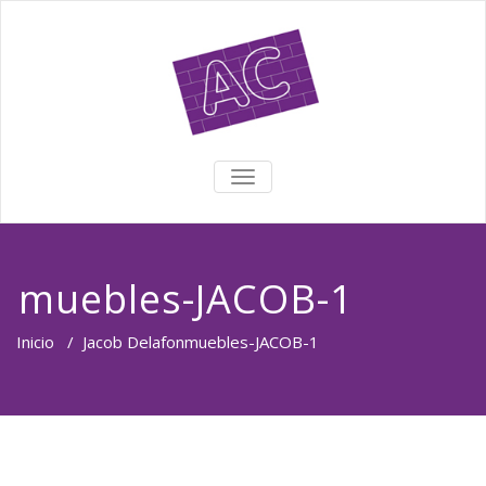
TOGGLE NAVIGATION
muebles-JACOB-1
Inicio
/
Jacob Delafon
muebles-JACOB-1