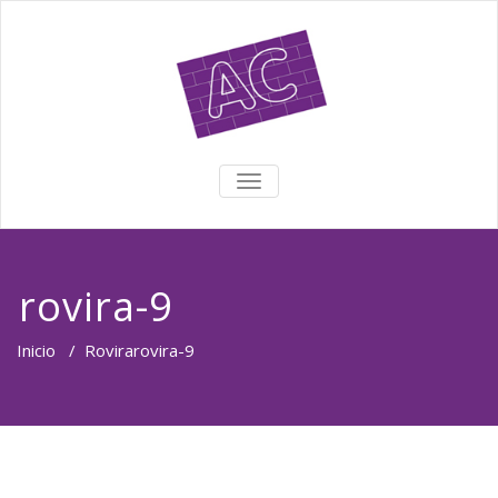
TOGGLE NAVIGATION
rovira-9
Inicio
/
Rovira
rovira-9