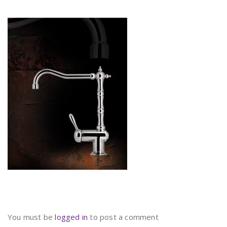
You must be
logged in
to post a comment