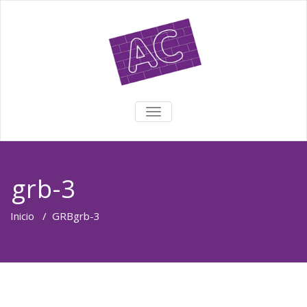
TOGGLE NAVIGATION
grb-3
Inicio
/
GRB
grb-3